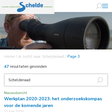
Naar hoofdin
Home
/
Je zocht naar: Schelderaad
/
Page 3
47
resultaten gevonden
Nieuwsbericht
Werkplan 2020-2023: het onderzoekskompas
voor de komende jaren
11 juni 2020