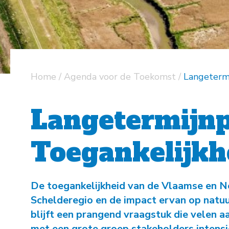
Home
/
Agenda voor de Toekomst
/
Langetermi
Langetermijnp
Toegankelijkh
De toegankelijkheid van de Vlaamse en N
Schelderegio en de impact ervan op natuur
blijft een prangend vraagstuk die velen
met een grote groep stakeholders intensi