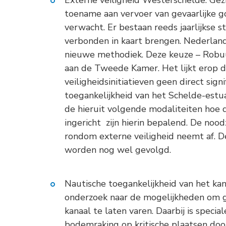
Externe veiligheid Westerschelde. Gez
toename aan vervoer van gevaarlijke 
verwacht. Er bestaan reeds jaarlijkse st
verbonden in kaart brengen. Nederland
nieuwe methodiek. Deze keuze – Robuu
aan de Tweede Kamer. Het lijkt erop 
veiligheidsinitiatieven geen direct sign
toegankelijkheid van het Schelde-est
de hieruit volgende modaliteiten hoe 
ingericht zijn hierin bepalend. De noo
rondom externe veiligheid neemt af. D
worden nog wel gevolgd.
Nautische toegankelijkheid van het ka
onderzoek naar de mogelijkheden om g
kanaal te laten varen. Daarbij is special
bodemraking op kritische plaatsen do