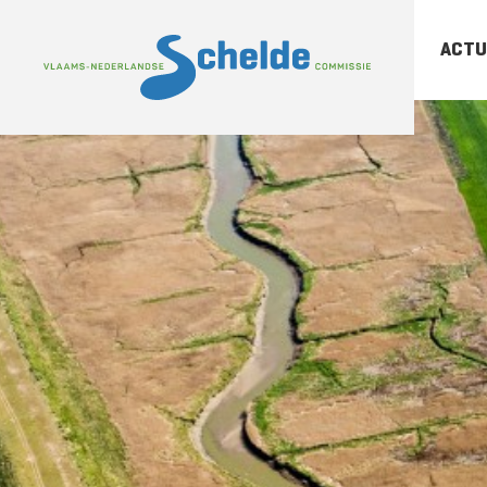
ACTU
-
Sc
-
Sc
-
Ar
pu