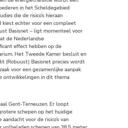
ien de energietransitie wordt een
goederen in het Scheldegebied
udies die de risico’s hieraan
 kiest echter voor een compleet
st Basisnet – ligt momenteel voor
dat de Nederlandse
ificant effect hebben op de
uarium. Het Tweede Kamer besluit en
dit (Robuust) Basisnet precies wordt
dzaak voor een gezamenlijke aanpak
e ontwikkelingen in dit thema
naal Gent-Terneuzen. Er loopt
rotere schepen op het huidige
e aandacht voor de risico’s van
or volbeladen schepen van 38,5 meter