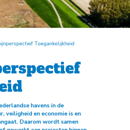
-
Natuurambit
Herijking Langetermijnvisie
2030 Schelde-estuarium
-
Droogte Kanaal Gent-
Terneuzen
jnperspectief Toegankelijkheid
-
Pilot Welzinge en
Schorerpolder
erspectief
eid
ederlandse havens in de
, veiligheid en economie is en
 aangaat. Daarom wordt samen
ef gewerkt aan projecten binnen