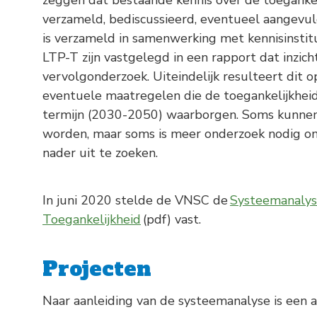
zeggen dat bestaande kennis over de toeganke
verzameld, bediscussieerd, eventueel aangevu
is verzameld in samenwerking met kennisinstit
LTP-T zijn vastgelegd in een rapport dat inzic
vervolgonderzoek. Uiteindelijk resulteert dit o
eventuele maatregelen die de toegankelijkhei
termijn (2030-2050) waarborgen. Soms kunnen
worden, maar soms is meer onderzoek nodig om 
nader uit te zoeken.
In juni 2020 stelde de VNSC de
Systeemanalys
Toegankelijkheid
(pdf) vast.
Projecten
Naar aanleiding van de systeemanalyse is een a