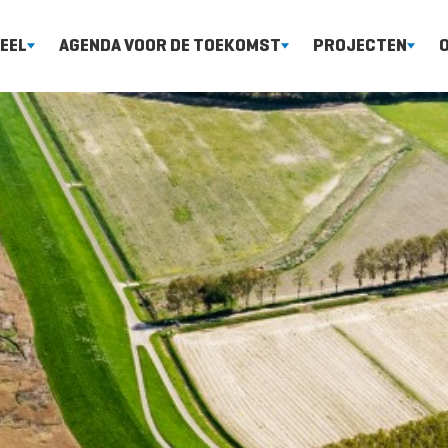
EEL
AGENDA VOOR DE TOEKOMST
PROJECTEN
-
-
-
heldenieuwsbrief
Sediment
Nieuwe Sluis
De Scheld
monding
-
-
heldemagazine
Natuur
Flexibel stor
-
Het Sche
-
-
chief wetenschappelijke
Monitoring, Evaluatie en
Ontwikkeling
-
blicaties en rapporten
Rapportage
Schelde-estu
Menselij
-
-
-
Langetermijnperspectief
Sigmaplan
Waterkwa
Natuur
-
Natuurpakke
-
Langetermijnperspectief
-
Natura 2000
Toegankelijkheid
-