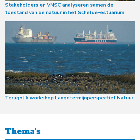
Stakeholders en VNSC analyseren samen de
toestand van de natuur in het Schelde-estuarium
Terugblik workshop Langetermijnperspectief Natuur
Thema's