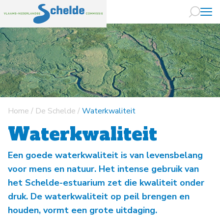
Naar hoofdin
Home
/
De Schelde
/
Waterkwaliteit
Waterkwaliteit
Een goede waterkwaliteit is van levensbelang
voor mens en natuur. Het intense gebruik van
het Schelde-estuarium zet die kwaliteit onder
druk. De waterkwaliteit op peil brengen en
houden, vormt een grote uitdaging.