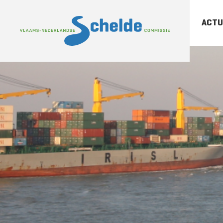
ACTU
-
Sc
-
Sc
-
Ar
pu