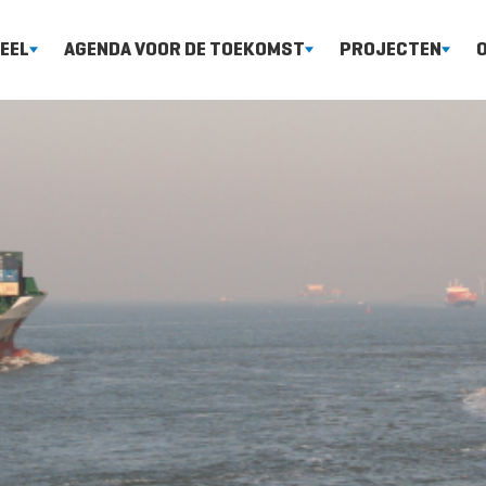
EEL
AGENDA VOOR DE TOEKOMST
PROJECTEN
-
-
-
heldenieuwsbrief
Sediment
Nieuwe Sluis
De Scheld
monding
-
-
heldemagazine
Natuur
Flexibel stor
-
Het Sche
-
-
chief wetenschappelijke
Monitoring, Evaluatie en
Ontwikkeling
-
blicaties en rapporten
Rapportage
Schelde-estu
Menselij
-
-
-
Langetermijnperspectief
Sigmaplan
Waterkwa
Natuur
-
Natuurpakke
-
Langetermijnperspectief
-
Natura 2000
Toegankelijkheid
-