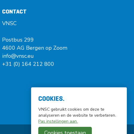
CONTACT
VNSC
Postbus 299
4600 AG Bergen op Zoom
info@vnsc.eu
+31 (0) 164 212 800
COOKIES.
VNSC gebruikt cookies om deze te
analyseren en de website te verbeteren.
Pas instellingen aan.
Cookies toestaan