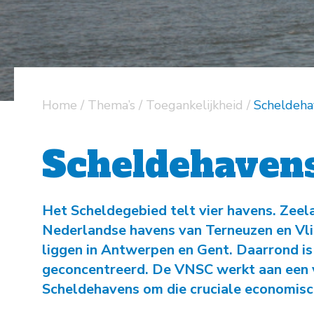
Home
/
Thema’s
/
Toegankelijkheid
/
Scheldeha
Scheldehaven
Het Scheldegebied telt vier havens. Zee
Nederlandse havens van Terneuzen en Vl
liggen in Antwerpen en Gent. Daarrond is 
geconcentreerd. De VNSC werkt aan een 
Scheldehavens om die cruciale economische