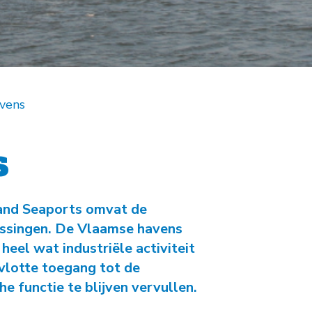
-
Natuurambit
Herijking Langetermijnvisie
2030 Schelde-estuarium
-
Droogte Kanaal Gent-
Terneuzen
vens
-
Pilot Welzinge en
Schorerpolder
s
land Seaports omvat de
issingen. De Vlaamse havens
heel wat industriële activiteit
vlotte toegang tot de
 functie te blijven vervullen.