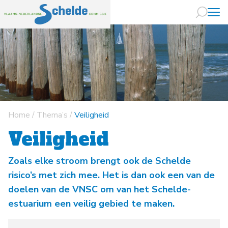
Naar hoofdin
Home
/
Thema’s
/
Veiligheid
Veiligheid
Zoals elke stroom brengt ook de Schelde
risico’s met zich mee. Het is dan ook een van de
doelen van de VNSC om van het Schelde-
estuarium een veilig gebied te maken.