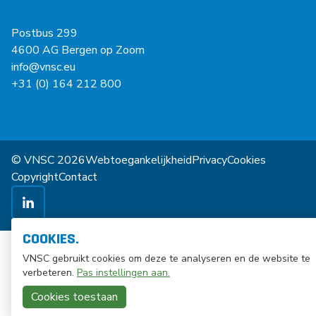
Postbus 299
4600 AG Bergen op Zoom
info@vnsc.eu
+31 (0) 164 212 800
© VNSC 2026
Webtoegankelijkheid
Privacy
Cookies
Copyright
Contact
COOKIES.
VNSC gebruikt cookies om deze te analyseren en de website te
verbeteren.
Pas instellingen aan.
Cookies toestaan