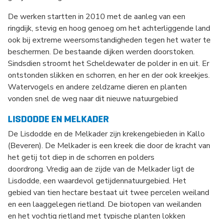
De werken startten in 2010 met de aanleg van een
ringdijk, stevig en hoog genoeg om het achterliggende land
ook bij extreme weersomstandigheden tegen het water te
beschermen. De bestaande dijken werden doorstoken.
Sindsdien stroomt het Scheldewater de polder in en uit. Er
ontstonden slikken en schorren, en her en der ook kreekjes.
Watervogels en andere zeldzame dieren en planten
vonden snel de weg naar dit nieuwe natuurgebied
LISDODDE EN MELKADER
De Lisdodde en de Melkader zijn krekengebieden in Kallo
(Beveren). De Melkader is een kreek die door de kracht van
het getij tot diep in de schorren en polders
doordrong. Vredig aan de zijde van de Melkader ligt de
Lisdodde, een waardevol getijdennatuurgebied. Het
gebied van tien hectare bestaat uit twee percelen weiland
en een laaggelegen rietland. De biotopen van weilanden
en het vochtig rietland met typische planten lokken