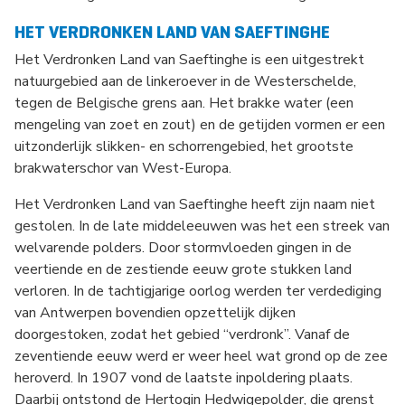
HET VERDRONKEN LAND VAN SAEFTINGHE
Het Verdronken Land van Saeftinghe is een uitgestrekt
natuurgebied aan de linkeroever in de Westerschelde,
tegen de Belgische grens aan. Het brakke water (een
mengeling van zoet en zout) en de getijden vormen er een
uitzonderlijk slikken- en schorrengebied, het grootste
brakwaterschor van West-Europa.
Het Verdronken Land van Saeftinghe heeft zijn naam niet
gestolen. In de late middeleeuwen was het een streek van
welvarende polders. Door stormvloeden gingen in de
veertiende en de zestiende eeuw grote stukken land
verloren. In de tachtigjarige oorlog werden ter verdediging
van Antwerpen bovendien opzettelijk dijken
doorgestoken, zodat het gebied “verdronk”. Vanaf de
zeventiende eeuw werd er weer heel wat grond op de zee
heroverd. In 1907 vond de laatste inpoldering plaats.
Daarbij ontstond de Hertogin Hedwigepolder, die grenst