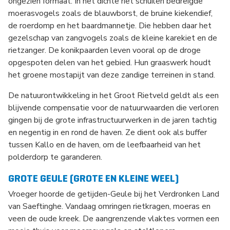
ongezien formaat. In het dichte riet schuilen bedreigde
moerasvogels zoals de blauwborst, de bruine kiekendief,
de roerdomp en het baardmannetje. Die hebben daar het
gezelschap van zangvogels zoals de kleine karekiet en de
rietzanger. De konikpaarden leven vooral op de droge
opgespoten delen van het gebied. Hun graaswerk houdt
het groene mostapijt van deze zandige terreinen in stand.
De natuurontwikkeling in het Groot Rietveld geldt als een
blijvende compensatie voor de natuurwaarden die verloren
gingen bij de grote infrastructuurwerken in de jaren tachtig
en negentig in en rond de haven. Ze dient ook als buffer
tussen Kallo en de haven, om de leefbaarheid van het
polderdorp te garanderen.
GROTE GEULE (GROTE EN KLEINE WEEL)
Vroeger hoorde de getijden-Geule bij het Verdronken Land
van Saeftinghe. Vandaag omringen rietkragen, moeras en
veen de oude kreek. De aangrenzende vlaktes vormen een