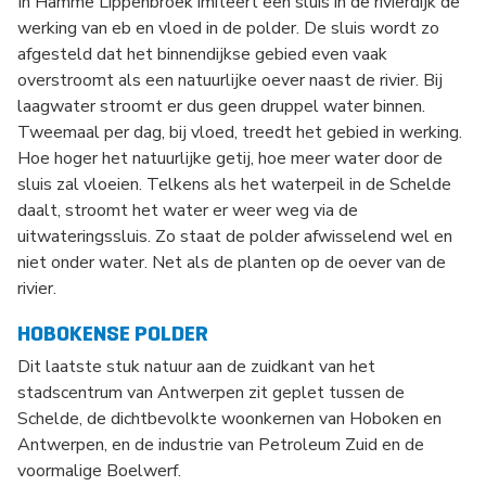
In Hamme Lippenbroek imiteert een sluis in de rivierdijk de
werking van eb en vloed in de polder. De sluis wordt zo
afgesteld dat het binnendijkse gebied even vaak
overstroomt als een natuurlijke oever naast de rivier. Bij
laagwater stroomt er dus geen druppel water binnen.
Tweemaal per dag, bij vloed, treedt het gebied in werking.
Hoe hoger het natuurlijke getij, hoe meer water door de
sluis zal vloeien. Telkens als het waterpeil in de Schelde
daalt, stroomt het water er weer weg via de
uitwateringssluis. Zo staat de polder afwisselend wel en
niet onder water. Net als de planten op de oever van de
rivier.
HOBOKENSE POLDER
Dit laatste stuk natuur aan de zuidkant van het
stadscentrum van Antwerpen zit geplet tussen de
Schelde, de dichtbevolkte woonkernen van Hoboken en
Antwerpen, en de industrie van Petroleum Zuid en de
voormalige Boelwerf.