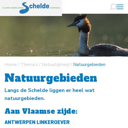
Naar hoofdin
Home
/
Thema’s
/
Natuurlijkheid
/
Natuurgebieden
Natuurgebieden
Langs de Schelde liggen er heel wat
natuurgebieden.
Aan Vlaamse zijde:
ANTWERPEN LINKEROEVER