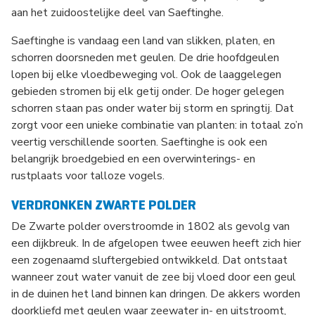
aan het zuidoostelijke deel van Saeftinghe.
Saeftinghe is vandaag een land van slikken, platen, en
schorren doorsneden met geulen. De drie hoofdgeulen
lopen bij elke vloedbeweging vol. Ook de laaggelegen
gebieden stromen bij elk getij onder. De hoger gelegen
schorren staan pas onder water bij storm en springtij. Dat
zorgt voor een unieke combinatie van planten: in totaal zo’n
veertig verschillende soorten. Saeftinghe is ook een
belangrijk broedgebied en een overwinterings- en
rustplaats voor talloze vogels.
VERDRONKEN ZWARTE POLDER
De Zwarte polder overstroomde in 1802 als gevolg van
een dijkbreuk. In de afgelopen twee eeuwen heeft zich hier
een zogenaamd sluftergebied ontwikkeld. Dat ontstaat
wanneer zout water vanuit de zee bij vloed door een geul
in de duinen het land binnen kan dringen. De akkers worden
doorkliefd met geulen waar zeewater in- en uitstroomt,