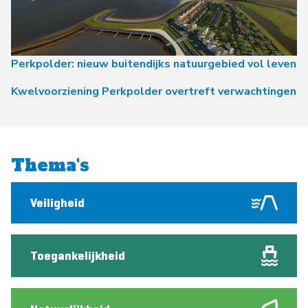
Perkpolder: nieuw buitendijks natuurgebied vol leven
Kwelvoorziening Perkpolder overtreft verwachtingen
Thema's
Veiligheid
Toegankelijkheid