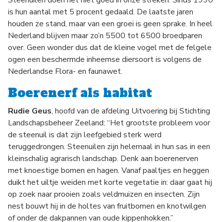
Steenuilen doen het niet goed in onze streken. Sinds 1990
is hun aantal met 5 procent gedaald. De laatste jaren
houden ze stand, maar van een groei is geen sprake. In heel
Nederland blijven maar zo’n 5500 tot 6500 broedparen
over. Geen wonder dus dat de kleine vogel met de felgele
ogen een beschermde inheemse diersoort is volgens de
Nederlandse Flora- en faunawet.
Boerenerf als habitat
Rudie Geus
, hoofd van de afdeling Uitvoering bij Stichting
Landschapsbeheer Zeeland: “Het grootste probleem voor
de steenuil is dat zijn leefgebied sterk werd
teruggedrongen. Steenuilen zijn helemaal in hun sas in een
kleinschalig agrarisch landschap. Denk aan boerenerven
met knoestige bomen en hagen. Vanaf paaltjes en heggen
duikt het uiltje weiden met korte vegetatie in: daar gaat hij
op zoek naar prooien zoals veldmuizen en insecten. Zijn
nest bouwt hij in de holtes van fruitbomen en knotwilgen
of onder de dakpannen van oude kippenhokken.”