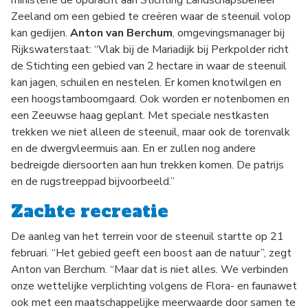
ministerie de opdracht aan Stichting Landschapsbeheer
Zeeland om een gebied te creëren waar de steenuil volop
kan gedijen.
Anton van Berchum
, omgevingsmanager bij
Rijkswaterstaat: “Vlak bij de Mariadijk bij Perkpolder richt
de Stichting een gebied van 2 hectare in waar de steenuil
kan jagen, schuilen en nestelen. Er komen knotwilgen en
een hoogstamboomgaard. Ook worden er notenbomen en
een Zeeuwse haag geplant. Met speciale nestkasten
trekken we niet alleen de steenuil, maar ook de torenvalk
en de dwergvleermuis aan. En er zullen nog andere
bedreigde diersoorten aan hun trekken komen. De patrijs
en de rugstreeppad bijvoorbeeld.”
Zachte recreatie
De aanleg van het terrein voor de steenuil startte op 21
februari. “Het gebied geeft een boost aan de natuur”, zegt
Anton van Berchum. “Maar dat is niet alles. We verbinden
onze wettelijke verplichting volgens de Flora- en faunawet
ook met een maatschappelijke meerwaarde door samen te