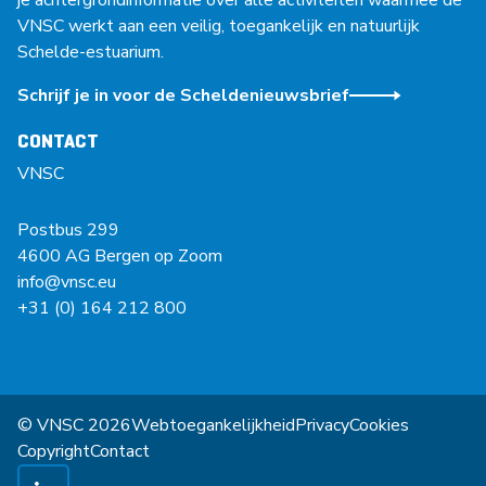
je achtergrondinformatie over alle activiteiten waarmee de
VNSC werkt aan een veilig, toegankelijk en natuurlijk
Schelde-estuarium.
Schrijf je in voor de Scheldenieuwsbrief
CONTACT
VNSC
Postbus 299
4600 AG Bergen op Zoom
info@vnsc.eu
+31 (0) 164 212 800
© VNSC 2026
Webtoegankelijkheid
Privacy
Cookies
Copyright
Contact