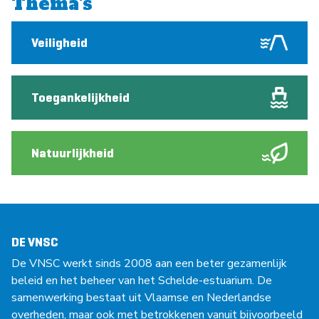
Thema's
Veiligheid
Toegankelijkheid
Natuurlijkheid
DE VNSC
De VNSC werkt sinds 2008 aan een beter gezamenlijk
beleid en het beheer van het Schelde-estuarium. De
samenwerking bestaat uit Vlaamse en Nederlandse
overheden, maar ook met betrokkenen vanuit bijvoorbeeld