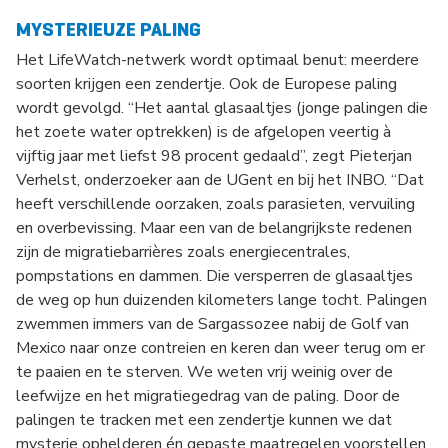
MYSTERIEUZE PALING
Het LifeWatch-netwerk wordt optimaal benut: meerdere
soorten krijgen een zendertje. Ook de Europese paling
wordt gevolgd. “Het aantal glasaaltjes (jonge palingen die
het zoete water optrekken) is de afgelopen veertig à
vijftig jaar met liefst 98 procent gedaald”, zegt Pieterjan
Verhelst, onderzoeker aan de UGent en bij het INBO. “Dat
heeft verschillende oorzaken, zoals parasieten, vervuiling
en overbevissing. Maar een van de belangrijkste redenen
zijn de migratiebarrières zoals energiecentrales,
pompstations en dammen. Die versperren de glasaaltjes
de weg op hun duizenden kilometers lange tocht. Palingen
zwemmen immers van de Sargassozee nabij de Golf van
Mexico naar onze contreien en keren dan weer terug om er
te paaien en te sterven. We weten vrij weinig over de
leefwijze en het migratiegedrag van de paling. Door de
palingen te tracken met een zendertje kunnen we dat
mysterie ophelderen én gepaste maatregelen voorstellen