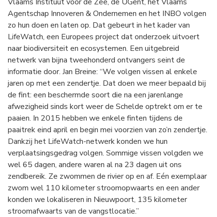
Vlaams Instituut voor de Zee, de UGent, het Vlaams
Agentschap Innoveren & Ondernemen en het INBO volgen
zo hun doen en laten op. Dat gebeurt in het kader van
LifeWatch, een Europees project dat onderzoek uitvoert
naar biodiversiteit en ecosystemen. Een uitgebreid
netwerk van bijna tweehonderd ontvangers seint de
informatie door. Jan Breine: “We volgen vissen al enkele
jaren op met een zendertje. Dat doen we meer bepaald bij
de fint: een beschermde soort die na een jarenlange
afwezigheid sinds kort weer de Schelde optrekt om er te
paaien. In 2015 hebben we enkele finten tijdens de
paaitrek eind april en begin mei voorzien van zo’n zendertje.
Dankzij het LifeWatch-netwerk konden we hun
verplaatsingsgedrag volgen. Sommige vissen volgden we
wel 65 dagen, andere waren al na 23 dagen uit ons
zendbereik. Ze zwommen de rivier op en af. Eén exemplaar
zwom wel 110 kilometer stroomopwaarts en een ander
konden we lokaliseren in Nieuwpoort, 135 kilometer
stroomafwaarts van de vangstlocatie.”