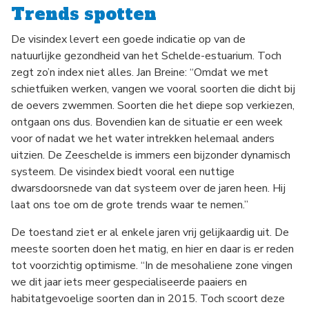
Trends spotten
De visindex levert een goede indicatie op van de
natuurlijke gezondheid van het Schelde-estuarium. Toch
zegt zo’n index niet alles. Jan Breine: “Omdat we met
schietfuiken werken, vangen we vooral soorten die dicht bij
de oevers zwemmen. Soorten die het diepe sop verkiezen,
ontgaan ons dus. Bovendien kan de situatie er een week
voor of nadat we het water intrekken helemaal anders
uitzien. De Zeeschelde is immers een bijzonder dynamisch
systeem. De visindex biedt vooral een nuttige
dwarsdoorsnede van dat systeem over de jaren heen. Hij
laat ons toe om de grote trends waar te nemen.”
De toestand ziet er al enkele jaren vrij gelijkaardig uit. De
meeste soorten doen het matig, en hier en daar is er reden
tot voorzichtig optimisme. “In de mesohaliene zone vingen
we dit jaar iets meer gespecialiseerde paaiers en
habitatgevoelige soorten dan in 2015. Toch scoort deze