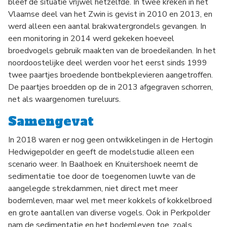
bleef de situatie vrijwel hetzelfde. In twee kreken in het
Vlaamse deel van het Zwin is gevist in 2010 en 2013, en
werd alleen een aantal brakwatergrondels gevangen. In
een monitoring in 2014 werd gekeken hoeveel
broedvogels gebruik maakten van de broedeilanden. In het
noordoostelijke deel werden voor het eerst sinds 1999
twee paartjes broedende bontbekplevieren aangetroffen.
De paartjes broedden op de in 2013 afgegraven schorren,
net als waargenomen tureluurs.
Samengevat
In 2018 waren er nog geen ontwikkelingen in de Hertogin
Hedwigepolder en geeft de modelstudie alleen een
scenario weer. In Baalhoek en Knuitershoek neemt de
sedimentatie toe door de toegenomen luwte van de
aangelegde strekdammen, niet direct met meer
bodemleven, maar wel met meer kokkels of kokkelbroed
en grote aantallen van diverse vogels. Ook in Perkpolder
nam de sedimentatie en het bodemleven toe, zoals