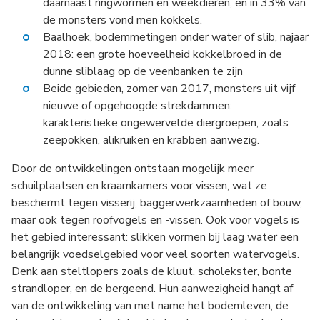
daarnaast ringwormen en weekdieren, en in 33% van
de monsters vond men kokkels.
Baalhoek, bodemmetingen onder water of slib, najaar
2018: een grote hoeveelheid kokkelbroed in de
dunne sliblaag op de veenbanken te zijn
Beide gebieden, zomer van 2017, monsters uit vijf
nieuwe of opgehoogde strekdammen:
karakteristieke ongewervelde diergroepen, zoals
zeepokken, alikruiken en krabben aanwezig.
Door de ontwikkelingen ontstaan mogelijk meer
schuilplaatsen en kraamkamers voor vissen, wat ze
beschermt tegen visserij, baggerwerkzaamheden of bouw,
maar ook tegen roofvogels en -vissen. Ook voor vogels is
het gebied interessant: slikken vormen bij laag water een
belangrijk voedselgebied voor veel soorten watervogels.
Denk aan steltlopers zoals de kluut, scholekster, bonte
strandloper, en de bergeend. Hun aanwezigheid hangt af
van de ontwikkeling van met name het bodemleven, de