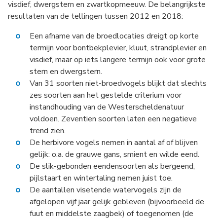
visdief, dwergstern en zwartkopmeeuw. De belangrijkste
resultaten van de tellingen tussen 2012 en 2018:
Een afname van de broedlocaties dreigt op korte
termijn voor bontbekplevier, kluut, strandplevier en
visdief, maar op iets langere termijn ook voor grote
stern en dwergstern.
Van 31 soorten niet-broedvogels blijkt dat slechts
zes soorten aan het gestelde criterium voor
instandhouding van de Westerscheldenatuur
voldoen. Zeventien soorten laten een negatieve
trend zien.
De herbivore vogels nemen in aantal af of blijven
gelijk: o.a. de grauwe gans, smient en wilde eend.
De slik-gebonden eendensoorten als bergeend,
pijlstaart en wintertaling nemen juist toe.
De aantallen visetende watervogels zijn de
afgelopen vijf jaar gelijk gebleven (bijvoorbeeld de
fuut en middelste zaagbek) of toegenomen (de