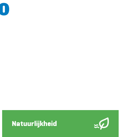
ie Grote Wateren
10
Natuurlijkheid