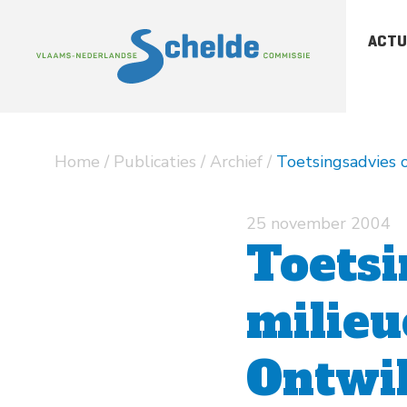
ACTU
-
Sc
-
Sc
Home
/
Publicaties
/
Archief
/
Toetsingsadvies 
-
Ar
pu
25 november 2004
Toetsi
milieu
Ontwi