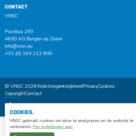
CONTACT
VNSC
Postbus 299
4600 AG Bergen op Zoom
info@vnsc.eu
+31 (0) 164 212 800
© VNSC 2026
Webtoegankelijkheid
Privacy
Cookies
Copyright
Contact
COOKIES.
VNSC gebruikt cookies om deze te analyseren en de website te
verbeteren.
Pas instellingen aan.