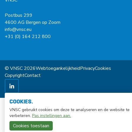
VNSC
Postbus 299
4600 AG Bergen op Zoom
info@vnsc.eu
+31 (0) 164 212 800
© VNSC 2026
Webtoegankelijkheid
Privacy
Cookies
Copyright
Contact
COOKIES.
VNSC gebruikt cookies om deze te analyseren en de website te
verbeteren.
Pas instellingen aan.
Cookies toestaan