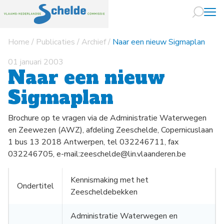
Home
/
Publicaties
/
Archief
/
Naar een nieuw Sigmaplan
Naar hoofdin
01 januari 2003
Naar een nieuw
Sigmaplan
Brochure op te vragen via de Administratie Waterwegen
en Zeewezen (AWZ), afdeling Zeeschelde, Copernicuslaan
1 bus 13 2018 Antwerpen, tel 032246711, fax
032246705, e-mail:zeeschelde@lin.vlaanderen.be
Kennismaking met het
Ondertitel
Zeescheldebekken
Administratie Waterwegen en