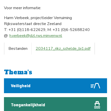
Voor meer informatie:
Harm Verbeek, projectleider Verruiming
Rijkswaterstaat directie Zeeland
T: +31 (0)118-622629, M: +31 (0)6-52688240
@:
h.verbeek@dzl.rws.minvenw.nl
Bestanden
2034117_rikz_schelde_bi1.pdf
Thema's
Veiligheid
Toegankelijkheid