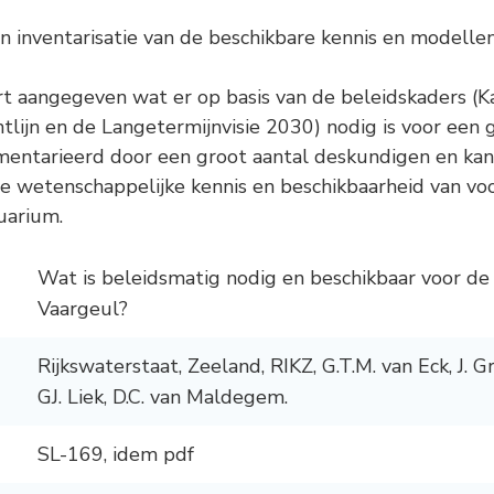
-
Natuurambit
Herijking Langetermijnvisie
2030 Schelde-estuarium
 inventarisatie van de beschikbare kennis en modellen
-
Droogte Kanaal Gent-
ort aangegeven wat er op basis van de beleidskaders (Ka
Terneuzen
htlijn en de Langetermijnvisie 2030) nodig is voor een
mentarieerd door een groot aantal deskundigen en ka
-
Pilot Welzinge en
 de wetenschappelijke kennis en beschikbaarheid van v
Schorerpolder
uarium.
Wat is beleidsmatig nodig en beschikbaar voor de 
Vaargeul?
Rijkswaterstaat, Zeeland, RIKZ, G.T.M. van Eck, J. Gr
GJ. Liek, D.C. van Maldegem.
SL-169, idem pdf