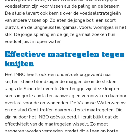
voedselbron zijn voor vissen als de paling en de brasem.
De studie levert ook kennis over de voedselstrategieën
van andere vissen op. Zo eten de jonge bot, een soort
platvis, en de langneussteurgarnaal vooral wormpjes in het
slik. De jonge spiering en de grijze garnaal zoeken hun
voedsel juist in open water.
Effectieve maatregelen tegen
knijten
Het INBO heeft ook een onderzoek uitgevoerd naar
knijten, kleine bloedzuigende muggen die in de slikken
langs de Schelde leven. In Gentbrugge zijn deze knijten
soms in grote aantallen aanwezig en veroorzaken daardoor
overlast voor de omwonenden. De Vlaamse Waterweg nv
en de stad Gent troffen daarom allerlei maatregelen. Die
zijn nu door het INBO geëvalueerd. Hieruit blijkt dat de
effectiviteit van de maatregelen wisselt. Zo moet
baggeren worden vermeden, omdat dit alleen op korte