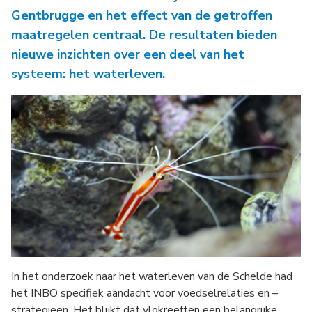
Gentbrugge en het effect van de getroffen
maatregelen centraal. De resultaten bieden
nieuwe inzichten over een deel van het
systeem: het waterleven.
In het onderzoek naar het waterleven van de Schelde had
het INBO specifiek aandacht voor voedselrelaties en –
strategieën. Het blijkt dat vlokreeften een belangrijke