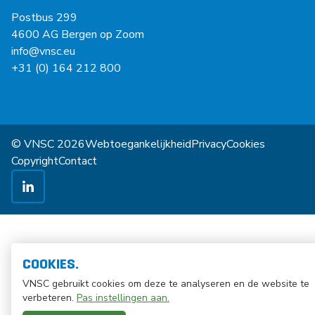
Postbus 299
4600 AG Bergen op Zoom
info@vnsc.eu
+31 (0) 164 212 800
© VNSC 2026
Webtoegankelijkheid
Privacy
Cookies
Copyright
Contact
COOKIES.
VNSC gebruikt cookies om deze te analyseren en de website te
verbeteren.
Pas instellingen aan.