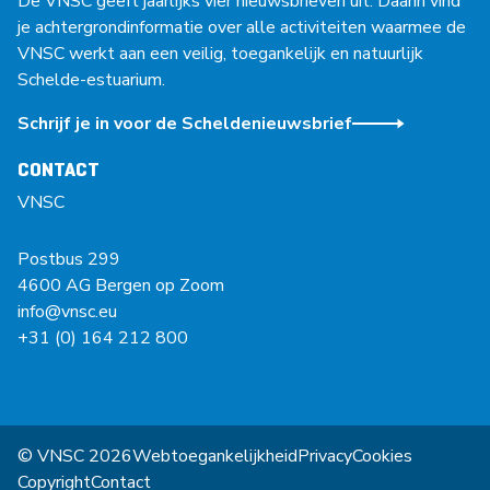
De VNSC geeft jaarlijks vier nieuwsbrieven uit. Daarin vind
je achtergrondinformatie over alle activiteiten waarmee de
VNSC werkt aan een veilig, toegankelijk en natuurlijk
Schelde-estuarium.
Schrijf je in voor de Scheldenieuwsbrief
CONTACT
VNSC
Postbus 299
4600 AG Bergen op Zoom
info@vnsc.eu
+31 (0) 164 212 800
© VNSC 2026
Webtoegankelijkheid
Privacy
Cookies
Copyright
Contact