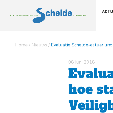
ACTU
-
Sc
-
Sc
Home
/
Nieuws
/
Evaluatie Schelde-estuarium: 
-
Ar
pu
08 juni 2018
Evalua
hoe st
Veilig