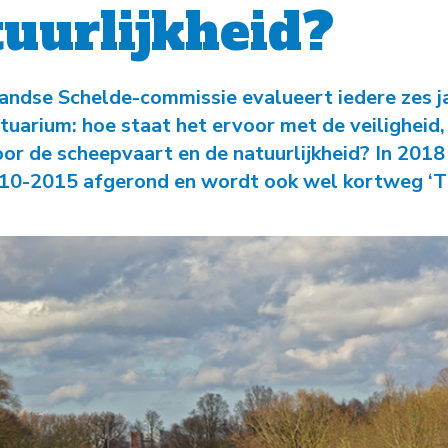
-
Natuurambit
Herijking Langetermijnvisie
uurlijkheid?
2030 Schelde-estuarium
-
Droogte Kanaal Gent-
ndse Schelde-commissie evalueert iedere zes j
Terneuzen
tuarium: hoe staat het ervoor met de veiligheid,
or de scheepvaart en de natuurlijkheid? In 2018 
-
Pilot Welzinge en
010-2015 afgerond en wordt ook wel kortweg ‘
Schorerpolder