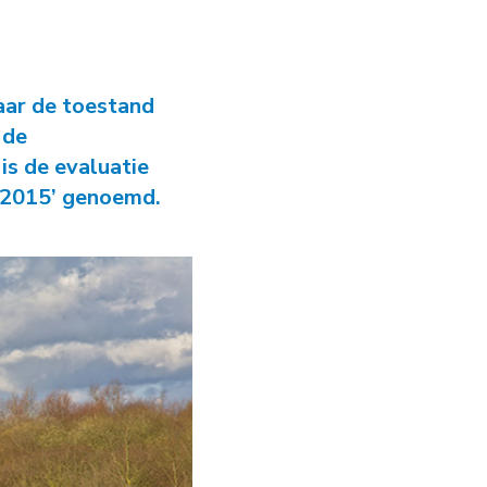
ie Grote Wateren
aar de toestand
 de
is de evaluatie
T2015’ genoemd.