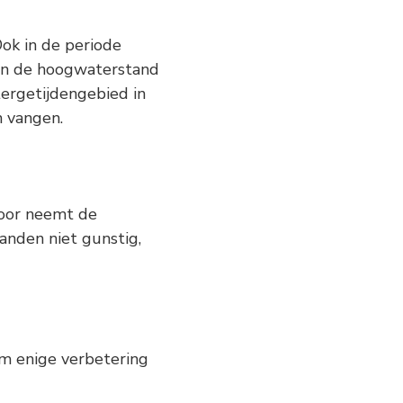
Ook in de periode
an de hoogwaterstand
tergetijdengebied in
n vangen.
door neemt de
anden niet gunstig,
um enige verbetering