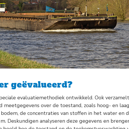
er geëvalueerd?
eciale evaluatiemethodiek ontwikkeld. Ook verzamelt
d meetgegevens over de toestand, zoals hoog- en laa
bodem, de concentraties van stoffen in het water en d
ium. Deskundigen analyseren deze gegevens en brenge
n beeld hoe de toestand en de toekomstverwachting 