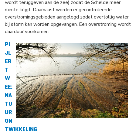
wordt teruggeven aan de zee) zodat de Schelde meer
ruimte krijgt. Daarnaast worden er gecontroleerde
overstromingsgebieden aangelegd zodat overtollig water
bij storm kan worden opgevangen. Een overstroming wordt
daardoor voorkomen.
PI
JL
ER
T
W
EE:
NA
TU
UR
ON
TWIKKELING