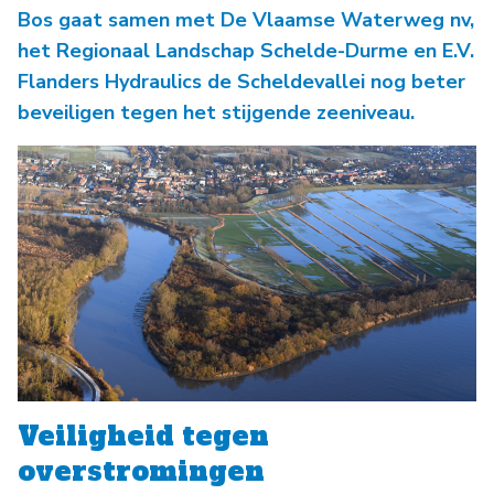
Bos gaat samen met De Vlaamse Waterweg nv,
het Regionaal Landschap Schelde-Durme en E.V.
Flanders Hydraulics de Scheldevallei nog beter
beveiligen tegen het stijgende zeeniveau.
Veiligheid tegen
overstromingen