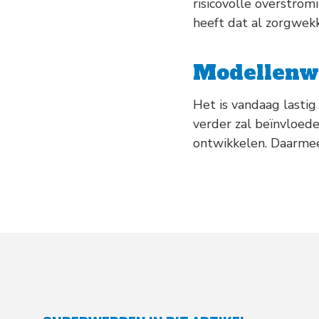
risicovolle overstro
heeft dat al zorgwek
Modellenw
Het is vandaag lastig 
verder zal beïnvloed
ontwikkelen. Daarmee 