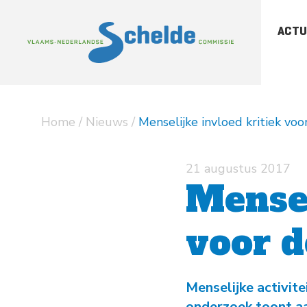
ACTU
-
Sc
-
Sc
Home
/
Nieuws
/
Menselijke invloed kritiek voor
-
Ar
pu
21 augustus 2017
Mensel
voor d
Menselijke activite
onderzoek toont aa