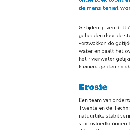
de mens teniet wo
Getijden geven delta’
gehouden door de ste
verzwakken de getijde
water en daalt het ov
het rivierwater gelij
kleinere geulen minde
Erosie
Een team van onderzo
Twente en de Technisc
natuurlijke stabilis
stormvloedkeringen: 