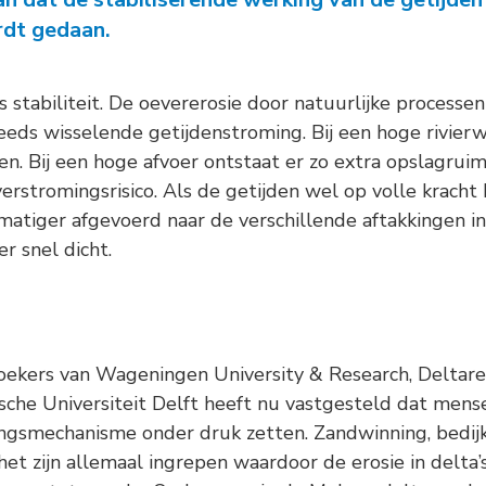
-
Natuurambit
Herijking Langetermijnvisie
rdt gedaan.
2030 Schelde-estuarium
-
Droogte Kanaal Gent-
s stabiliteit. De oevererosie door natuurlijke processe
Terneuzen
eds wisselende getijdenstroming. Bij een hoge rivier
n. Bij een hoge afvoer ontstaat er zo extra opslagruim
-
Pilot Welzinge en
erstromingsrisico. Als de getijden wel op volle krach
Schorerpolder
kmatiger afgevoerd naar de verschillende aftakkingen in
r snel dicht.
ekers van Wageningen University & Research, Deltares
he Universiteit Delft heeft nu vastgesteld dat mensel
eringsmechanisme onder druk zetten. Zandwinning, bedij
het zijn allemaal ingrepen waardoor de erosie in delt