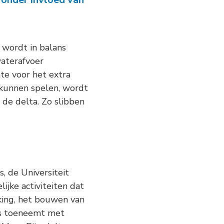
ie Grote Wateren
n wordt in balans
waterafvoer
te voor het extra
t kunnen spelen, wordt
 de delta. Zo slibben
, de Universiteit
ijke activiteiten dat
king, het bouwen van
a’s toeneemt met