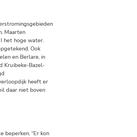
verstromingsgebieden
en. Maarten
I het hoge water.
opgetekend. Ook
en en Berlare, in
d Kruibeke-Bazel-
gd
erloopdijk heeft er
l daar niet boven
 beperken. “Er kon