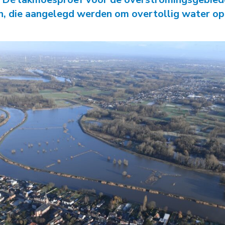
-
Natuurambit
Herijking Langetermijnvisie
, die aangelegd werden om overtollig water op
2030 Schelde-estuarium
-
Droogte Kanaal Gent-
Terneuzen
-
Pilot Welzinge en
Schorerpolder