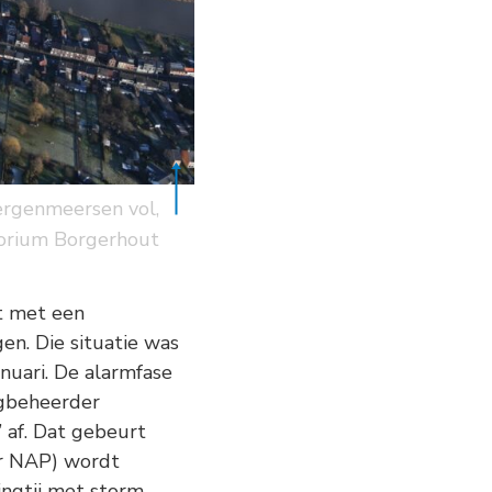
ergenmeersen vol,
orium Borgerhout
t met een
n. Die situatie was
nuari. De alarmfase
egbeheerder
 af. Dat gebeurt
r NAP) wordt
ingtij met storm