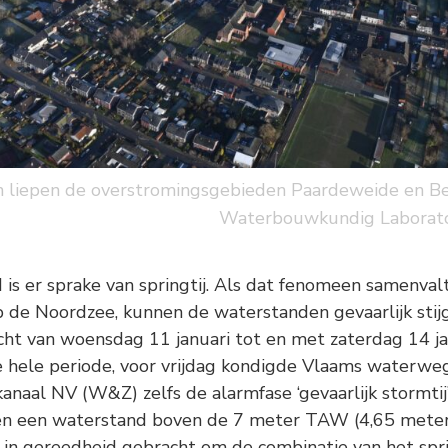
en liepen de overstromingsgebieden Paardeweide en B
Waterbouwkundig Laborat
s er sprake van springtij. Als dat fenomeen samenval
de Noordzee, kunnen de waterstanden gevaarlijk stijge
cht van woensdag 11 januari tot en met zaterdag 14 ja
 de hele periode, voor vrijdag kondigde Vlaams waterw
aal NV (W&Z) zelfs de alarmfase ‘gevaarlijk stormtij’
n een waterstand boven de 7 meter TAW (4,65 mete
 in gereedheid gebracht om de combinatie van het spr