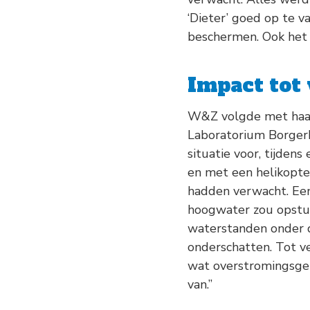
‘Dieter’ goed op te v
beschermen. Ook het 
Impact tot
W&Z volgde met haar
Laboratorium Borger
situatie voor, tijde
en met een helikopter
hadden verwacht. Een
hoogwater zou opstuwe
waterstanden onder d
onderschatten. Tot v
wat overstromingsgeb
van.”