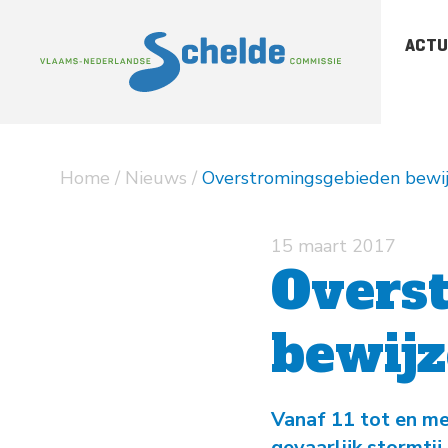
ACTU
-
Sc
-
Sc
Home
/
Nieuws
/
Overstromingsgebieden bewijz
-
Ar
pu
15 maart 2017
Overs
bewijz
Vanaf 11 tot en me
gevaarlijk stormti