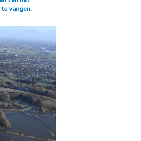
ie Grote Wateren
 te vangen.