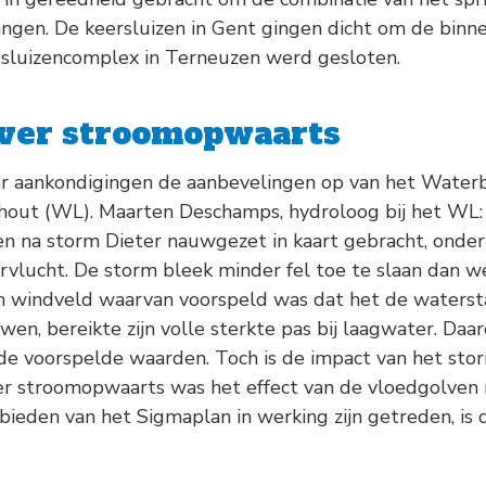
angen. De keersluizen in Gent gingen dicht om de binn
sluizencomplex in Terneuzen werd gesloten.
 ver stroomopwaarts
 aankondigingen de aanbevelingen op van het Wate
hout (WL). Maarten Deschamps, hydroloog bij het WL:
ns en na storm Dieter nauwgezet in kaart gebracht, on
vlucht. De storm bleek minder fel toe te slaan dan we
 windveld waarvan voorspeld was dat het de waterst
n, bereikte zijn volle sterkte pas bij laagwater. Daa
e voorspelde waarden. Toch is de impact van het storm
er stroomopwaarts was het effect van de vloedgolven 
ieden van het Sigmaplan in werking zijn getreden, is 