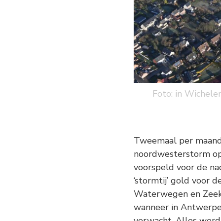
Foto: in Wichel
Tweemaal per maand i
noordwesterstorm op 
voorspeld voor de na
‘stormtij’ gold voor
Waterwegen en Zeekan
wanneer in Antwerpe
verwacht. Alles werd