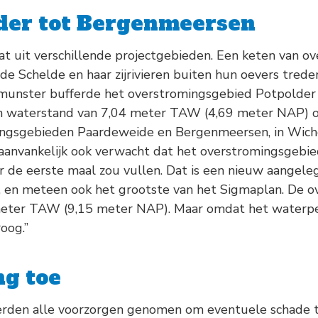
der tot Bergenmeersen
t uit verschillende projectgebieden. Een keten van o
 de Schelde en haar zijrivieren buiten hun oevers tred
unster bufferde het overstromingsgebied Potpolder 
en waterstand van 7,04 meter TAW (4,69 meter NAP) 
ngsgebieden Paardeweide en Bergenmeersen, in Wichel
anvankelijk ook verwacht dat het overstromingsgebie
 de eerste maal zou vullen. Dat is een nieuw aangele
 en meteen ook het grootste van het Sigmaplan. De ov
meter TAW (9,15 meter NAP). Maar omdat het waterpei
oog.”
g toe
rden alle voorzorgen genomen om eventuele schade te