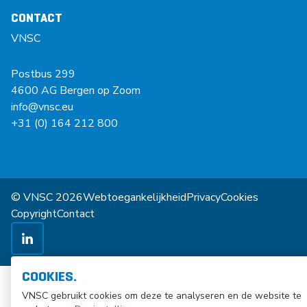
CONTACT
VNSC
Postbus 299
4600 AG Bergen op Zoom
info@vnsc.eu
+31 (0) 164 212 800
© VNSC 2026
Webtoegankelijkheid
Privacy
Cookies
Copyright
Contact
COOKIES.
VNSC gebruikt cookies om deze te analyseren en de website te