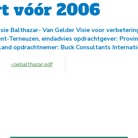
-
Natuurambit
Herijking Langetermijnvisie
t vóór 2006
2030 Schelde-estuarium
-
Droogte Kanaal Gent-
ie Balthazar- Van Gelder Visie voor verbeterin
Terneuzen
nt-Terneuzen, eindadvies opdrachtgever: Provin
land opdrachtnemer: Buck Consultants Internati
-
Pilot Welzinge en
Schorerpolder
-ciebalthazar.pdf