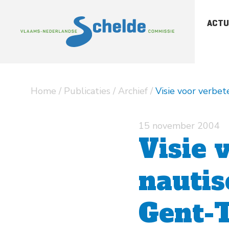
ACTU
-
Sc
-
Sc
Home
/
Publicaties
/
Archief
/
Visie voor verbe
-
Ar
pu
15 november 2004
Visie 
nautis
Gent-T