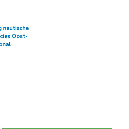
ie Grote Wateren
g nautische
cies Oost-
onal