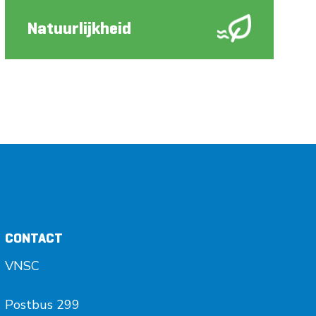
Natuurlijkheid
CONTACT
VNSC
Postbus 299