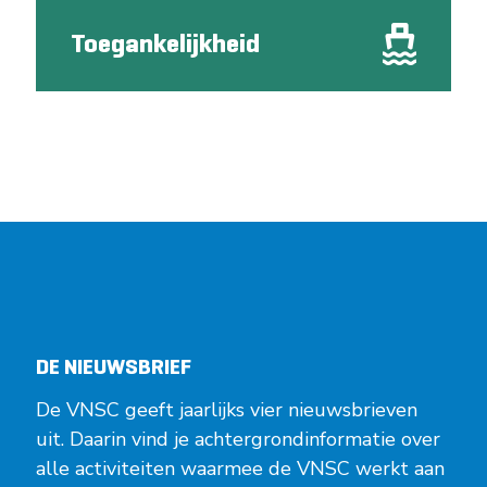
Toegankelijkheid
DE NIEUWSBRIEF
De VNSC geeft jaarlijks vier nieuwsbrieven
uit. Daarin vind je achtergrondinformatie over
alle activiteiten waarmee de VNSC werkt aan