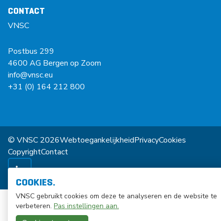
CONTACT
VNSC
Postbus 299
4600 AG Bergen op Zoom
info@vnsc.eu
+31 (0) 164 212 800
© VNSC 2026
Webtoegankelijkheid
Privacy
Cookies
Copyright
Contact
COOKIES.
VNSC gebruikt cookies om deze te analyseren en de website te
verbeteren.
Pas instellingen aan.