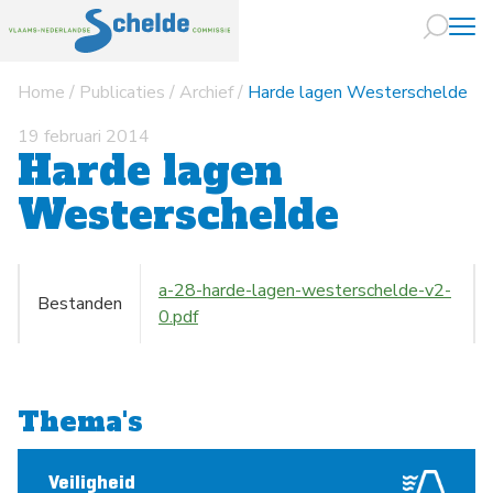
Home
/
Publicaties
/
Archief
/
Harde lagen Westerschelde
Naar hoofdin
19 februari 2014
Harde lagen
Westerschelde
a-28-harde-lagen-westerschelde-v2-
Bestanden
0.pdf
Thema's
Veiligheid