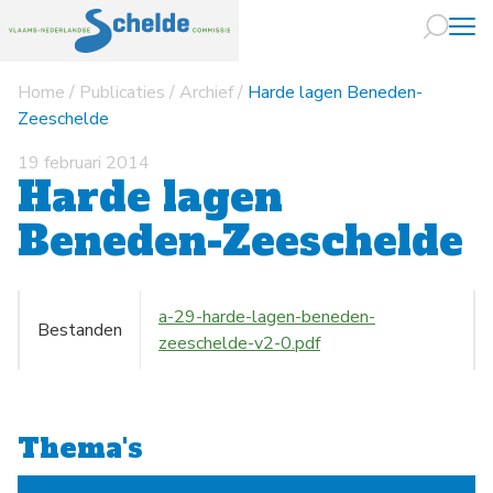
Home
/
Publicaties
/
Archief
/
Harde lagen Beneden-
Naar hoofdin
Zeeschelde
19 februari 2014
Harde lagen
Beneden-Zeeschelde
a-29-harde-lagen-beneden-
Bestanden
zeeschelde-v2-0.pdf
Thema's