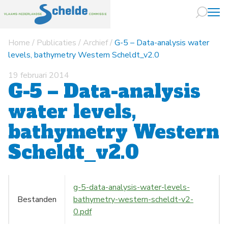
Home
/
Publicaties
/
Archief
/
G-5 – Data-analysis water
Naar hoofdin
levels, bathymetry Western Scheldt_v2.0
19 februari 2014
G-5 – Data-analysis
water levels,
bathymetry Western
Scheldt_v2.0
g-5-data-analysis-water-levels-
Bestanden
bathymetry-western-scheldt-v2-
0.pdf