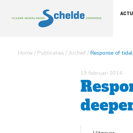
ACTU
-
Sc
-
Sc
Home
/
Publicaties
/
Archief
/
Response of tidal
-
Ar
pu
19 februari 2014
Respon
deepe