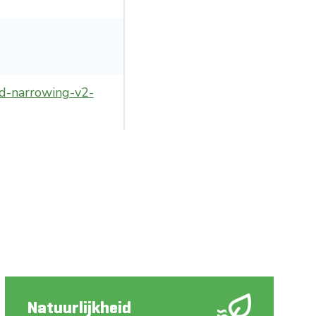
ie Grote Wateren
nd-narrowing-v2-
Natuurlijkheid