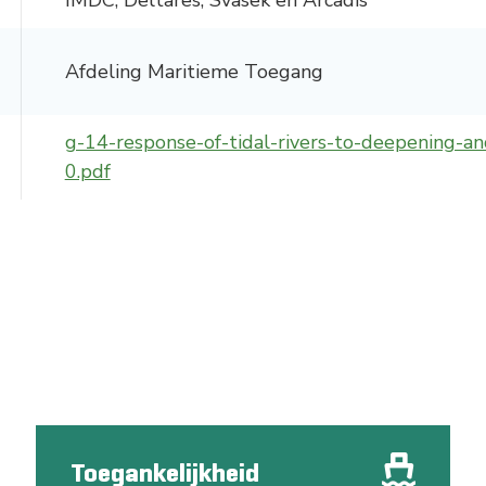
-
IMDC, Deltares, Svasek en Arcadis
Natuurambit
Herijking Langetermijnvisie
2030 Schelde-estuarium
Afdeling Maritieme Toegang
-
Droogte Kanaal Gent-
Terneuzen
g-14-response-of-tidal-rivers-to-deepening-a
-
0.pdf
Pilot Welzinge en
Schorerpolder
Toegankelijkheid