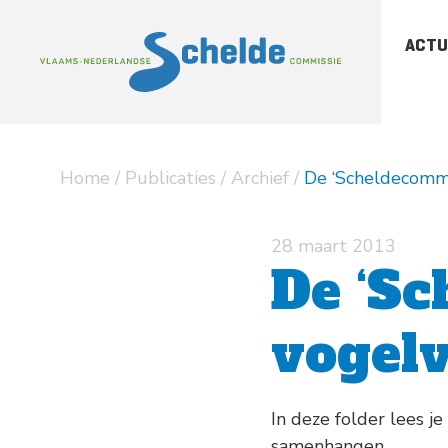
ACTU
-
Sc
-
Sc
Home
/
Publicaties
/
Archief
/
De ‘Scheldecommis
-
Ar
pu
28 maart 2013
De ‘Sc
vogelv
In deze folder lees j
samenhangen.