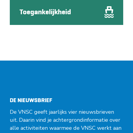
Toegankelijkheid
DE NIEUWSBRIEF
De VNSC geeft jaarlijks vier nieuwsbrieven
uit. Daarin vind je achtergrondinformatie over
alle activiteiten waarmee de VNSC werkt aan