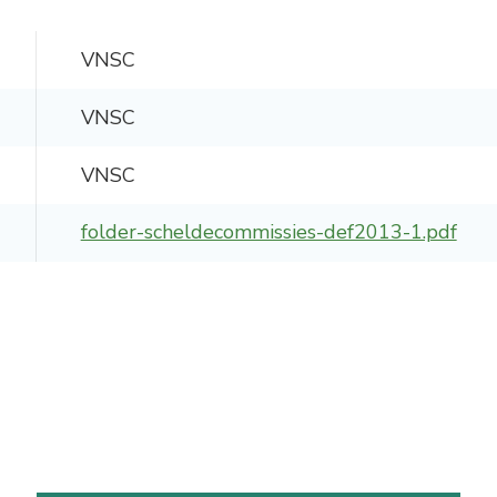
-
Natuurambit
Herijking Langetermijnvisie
2030 Schelde-estuarium
VNSC
-
Droogte Kanaal Gent-
VNSC
Terneuzen
-
VNSC
Pilot Welzinge en
Schorerpolder
folder-scheldecommissies-def2013-1.pdf