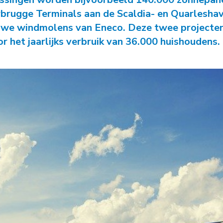
-
Natuurambit
Herijking Langetermijnvisie
brugge Terminals aan de Scaldia- en Quarleshave
2030 Schelde-estuarium
euwe windmolens van Eneco. Deze twee projecte
-
r het jaarlijks verbruik van 36.000 huishoudens.
Droogte Kanaal Gent-
Terneuzen
-
Pilot Welzinge en
Schorerpolder