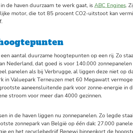
 in de haven duurzaam te werk gaat, is
ABC Engines
. 
ijke motor, die tot 85 procent CO2-uitstoot kan vermi
f.
hoogtepunten
een aantal duurzame hoogtepunten op een rij. Zo staat
an Nederland, dat goed is voor 140.000 zonnepanele
l panelen als bij Verbrugge, al liggen deze niet op da
rk in Valuepark Terneuzen met 60 Megawatt vermogen 
 grootste aaneensluitende park voor zonne-energie in 
ene stroom voor meer dan 4000 gezinnen.
en in de haven liggen nu zonnepanelen. Zo legde sta
ootste zonnepark van België op één dak: 27.000 panel
ie en het recyclebedrijf Renewi binnenkort de hoogst