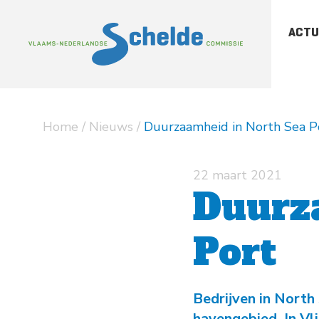
ACTU
-
Sc
-
Sc
Home
/
Nieuws
/
Duurzaamheid in North Sea P
-
Ar
pu
22 maart 2021
Duurz
Port
Bedrijven in North
havengebied. In Vl