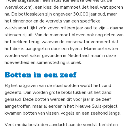
Twee slagtanden, een atlas (de eerste wervel uit de
wervelkolom), een kies: de mammoet liet heel wat sporen
na. De botfossielen zijn ongeveer 30.000 jaar oud, maar
het binnenoor en de wervels van een specifieke
walvissoort lijkt zo’n zeven miljoen jaar oud te zijn – daarna
stierven zij uit. Van de mammoet bleven ook nog delen van
het bekken terug, waarvan de conservator vermoedt dat
het dier is aangegeten door een hyena. Mammoetresten
worden wel vaker gevonden in Nederland, maar in deze
hoeveelheid en samenstelling is uniek.
Botten in een zeef
Bij het uitgraven van de sluishoofden wordt het zand
gezeefd. Dan worden grote brokstukken uit het zand
gehaald. Deze botten werden dit voor jaar in de zeef
aangetroffen, maar al eerder in het Nieuwe Sluis-project
kwamen botten van vissen, vogels en een zeehond langs.
Veel media besteden aandacht aan de vondst: berichten