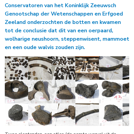
Conservatoren van het Koninklijk Zeeuwsch
Genootschap der Wetenschappen en Erfgoed
Zeeland onderzochten de botten en kwamen
tot de conclusie dat dit van een oerpaard,
wolharige neushoorn, steppenwisent, mammoet
en een oude walvis zouden zijn.