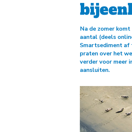
bijee
Na de zomer komt 
aantal (deels onlin
Smartsediment af t
praten over het w
verder voor meer i
aansluiten.