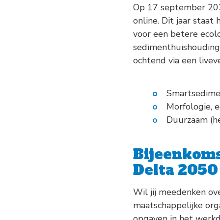
Op 17 september 2020 
online. Dit jaar staa
voor een betere ecolo
sedimenthuishouding i
ochtend via een livev
Smartsedimen
Morfologie, 
Duurzaam (he
Bijeenkoms
Delta 2050
Wil jij meedenken ov
maatschappelijke org
opgaven in het werk