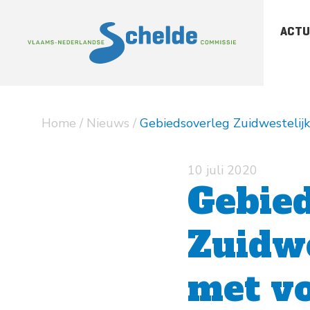
ACTU
-
Sc
-
Sc
Home
/
Nieuws
/
Gebiedsoverleg Zuidwestelij
-
Ar
pu
10 juli 2020
Gebie
Zuidwe
met v