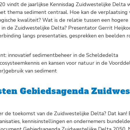
vindt de jaarlijkse Kennisdag Zuidwestelijke Delta we
t het thema sediment centraal. Hoe kan de verplaatsin
gische kwaliteit? Wat is de relatie tussen een hogere
n de Zuidwestelijke Delta? Presentator Gerrit Heijkoo
erbinding langs presentaties, gesprekken en beelden r
t: innovatief sedimentbeheer in de Scheldedelta
ecosysteemkennis en kansen voor natuur in de Voordde
r)gebruik van sediment
ten Gebiedsagenda Zuidwest
er de toekomst van de Zuidwestelijke Delta? Dat kan!
anisaties, kennisinstellingen en ondernemers bundeld
document Gebiedsagenda Zuidwestelijke Delta 2050. 