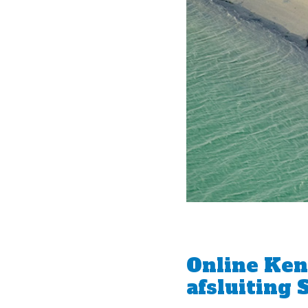
Online Ken
afsluiting