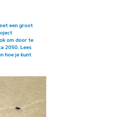
ie Grote Wateren
met een groot
oject
ook om door te
a 2050. Lees
n hoe je kunt