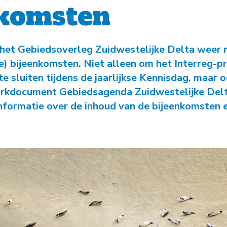
-
Natuurambit
Herijking Langetermijnvisie
nkomsten
2030 Schelde-estuarium
-
Droogte Kanaal Gent-
het Gebiedsoverleg Zuidwestelijke Delta weer 
Terneuzen
e) bijeenkomsten. Niet alleen om het Interreg-pr
e sluiten tijdens de jaarlijkse Kennisdag, maar 
-
Pilot Welzinge en
erkdocument Gebiedsagenda Zuidwestelijke Delt
Schorerpolder
nformatie over de inhoud van de bijeenkomsten e