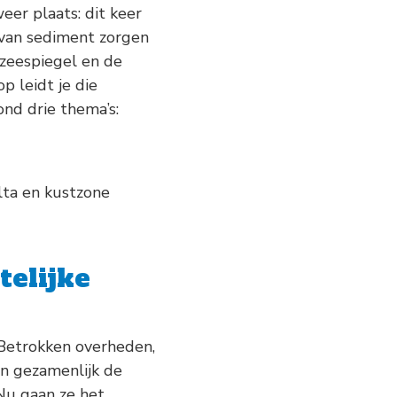
er plaats: dit keer
g van sediment zorgen
 zeespiegel en de
p leidt je die
ond drie thema’s:
lta en kustzone
elijke
 Betrokken overheden,
en gezamenlijk de
Nu gaan ze het