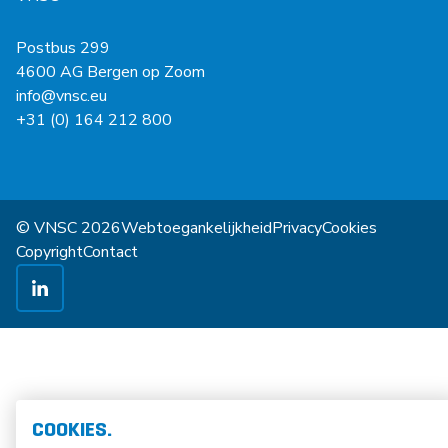
Postbus 299
4600 AG Bergen op Zoom
info@vnsc.eu
+31 (0) 164 212 800
© VNSC 2026
Webtoegankelijkheid
Privacy
Cookies
Copyright
Contact
COOKIES.