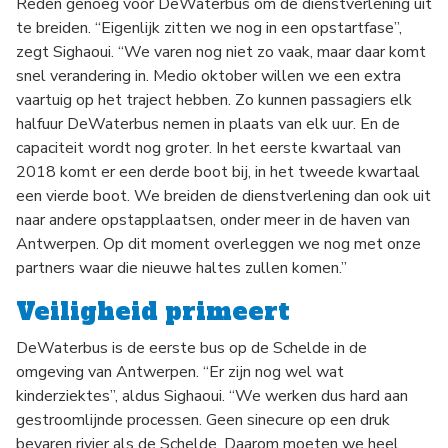
Reden genoeg voor DeWaterbus om de dienstverlening uit
te breiden. “Eigenlijk zitten we nog in een opstartfase”,
zegt Sighaoui. “We varen nog niet zo vaak, maar daar komt
snel verandering in. Medio oktober willen we een extra
vaartuig op het traject hebben. Zo kunnen passagiers elk
halfuur DeWaterbus nemen in plaats van elk uur. En de
capaciteit wordt nog groter. In het eerste kwartaal van
2018 komt er een derde boot bij, in het tweede kwartaal
een vierde boot. We breiden de dienstverlening dan ook uit
naar andere opstapplaatsen, onder meer in de haven van
Antwerpen. Op dit moment overleggen we nog met onze
partners waar die nieuwe haltes zullen komen.”
Veiligheid primeert
DeWaterbus is de eerste bus op de Schelde in de
omgeving van Antwerpen. “Er zijn nog wel wat
kinderziektes”, aldus Sighaoui. “We werken dus hard aan
gestroomlijnde processen. Geen sinecure op een druk
bevaren rivier als de Schelde. Daarom moeten we heel