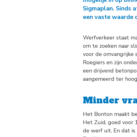
Sigmaplan. Sinds a
een vaste waarde 
Werfverkeer staat ma
om te zoeken naar sl
voor de omvangrijke 
Roegiers en zijn ond
een drijvend betonpon
aangemeerd ter hoogt
Minder vr
Het Bonton maakt bet
Het Zuid, goed voor 
de werf uit. En dat i