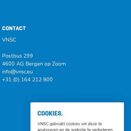
CONTACT
VNSC
Postbus 299
4600 AG Bergen op Zoom
info@vnsc.eu
+31 (0) 164 212 800
COOKIES.
VNSC gebruikt cookies om deze te
analyseren en de website te verbeteren.