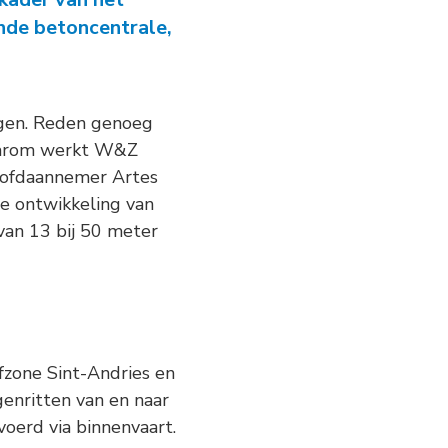
ie Grote Wateren
nde betoncentrale,
egen. Reden genoeg
 Daarom werkt W&Z
oofdaannemer Artes
e ontwikkeling van
van 13 bij 50 meter
fzone Sint-Andries en
enritten van en naar
voerd via binnenvaart.