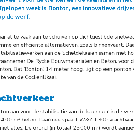
-
Natuurambit
Herijking Langetermijnvisie
fgelopen week is Bonton, een innovatieve drijve
2030 Schelde-estuarium
op de werf.
-
Droogte Kanaal Gent-
Terneuzen
ar al te vaak aan te schuiven op dichtgeslibde snelw
imme en efficiënte alternatieven, zoals binnenvaart.
-
Pilot Welzinge en
stabilisatiewerken aan de Scheldekaaien samen met h
Schorerpolder
eraannemer De Rycke Bouwmaterialen en Beton, voor d
ton. Dat ‘Bonton’, 14 meter hoog, ligt op een ponton 
e van de Cockerillkaai.
achtverkeer
on aan voor de stabilisatie van de kaaimuur in de wer
14.00 m³ beton. Daarmee spaart W&Z 1.300 vrachtwag
s niet alles. De grond (in totaal 25.000 m³) wordt aange