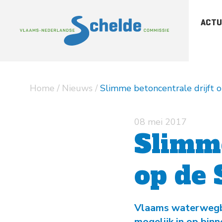
ACTU
-
Sc
-
Sc
Home
/
Nieuws
/
Slimme betoncentrale drijft 
-
Ar
pu
08 mei 2017
Slimme
op de 
Vlaams waterwegb
mogelijk in op bin