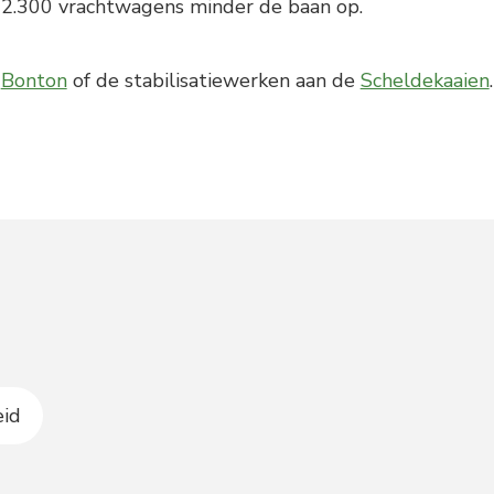
s 2.300 vrachtwagens minder de baan op.
r
Bonton
of de stabilisatiewerken aan de
Scheldekaaien
.
eid