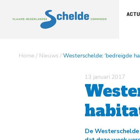
ACTU
-
Sc
-
Sc
Home
/
Nieuws
/
Westerschelde: ‘bedreigde hab
-
Ar
pu
13 januari 2017
Wester
habita
De Westerschelde i
dat deze week vers