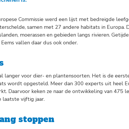
-
Natuurambit
Herijking Langetermijnvisie
2030 Schelde-estuarium
uropese Commissie werd een lijst met bedreigde leef
-
Droogte Kanaal Gent-
erschelde, samen met 27 andere habitats in Europa. De
Terneuzen
slanden, moerassen en gebieden langs rivieren. Getijder
Eems vallen daar dus ook onder.
-
Pilot Welzinge en
Schorerpolder
s
l langer voor dier- en plantensoorten. Het is de eerste
ats wordt opgesteld. Meer dan 300 experts uit heel 
kt. Daarvoor keken ze naar de ontwikkeling van 475 le
aatste vijftig jaar.
ang stoppen