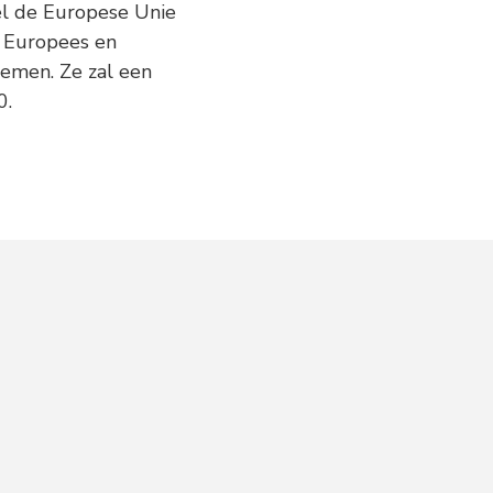
el de Europese Unie
p Europees en
emen. Ze zal een
0.